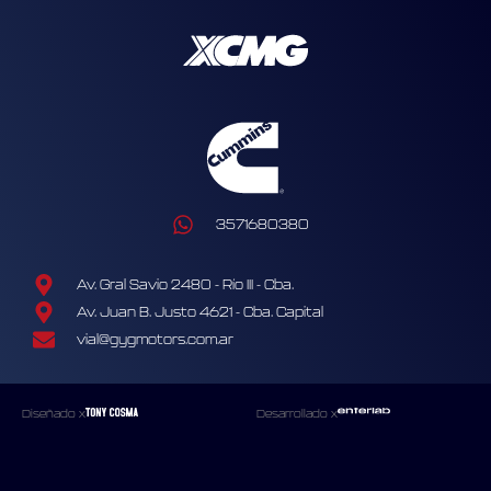
3571680380
Av. Gral Savio 2480 - Río III - Cba.
Av. Juan B. Justo 4621 - Cba. Capital
vial@gygmotors.com.ar
Diseñado x
Desarrollado x