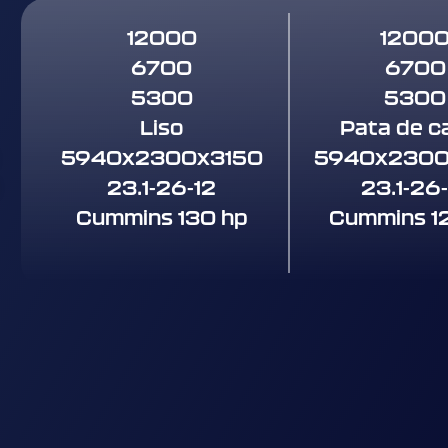
12000
1200
6700
6700
5300
5300
Liso
Pata de c
5940x2300x3150
5940x2300
23.1-26-12
23.1-26
Cummins 130 hp
Cummins 1