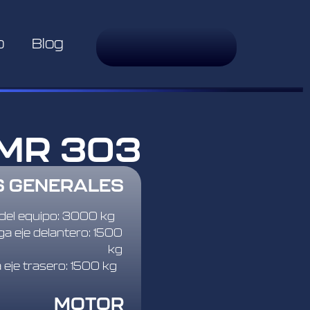
o
Blog
MR 303
S GENERALES
del equipo: 3000 kg
a eje delantero: 1500
kg
 eje trasero: 1500 kg
MOTOR