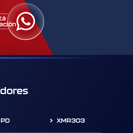
itá
ación
adores
 PD
XMR303