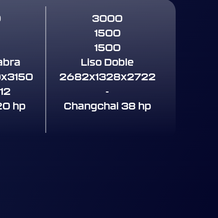
0
3000
1500
1500
abra
Liso Doble
x3150
2682x1328x2722
-12
-
20 hp
Changchai 38 hp