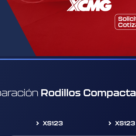
Solic
Cotiz
Rodillos Compact
aración
XS123
XS123