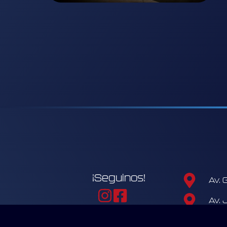
¡Seguinos!
Av. G
Av. 
vial