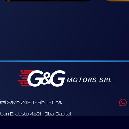
ral Savio 2480 - Río III - Cba.
Juan B. Justo 4621 - Cba. Capital
@gygmotors.com.ar