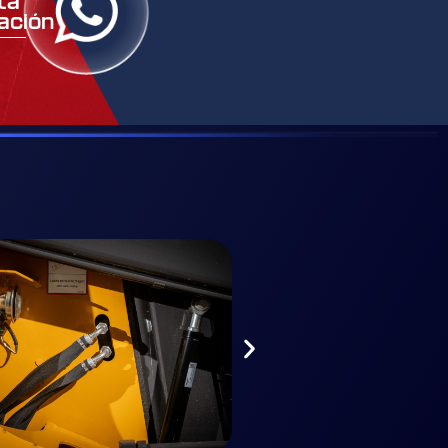
itá
ación