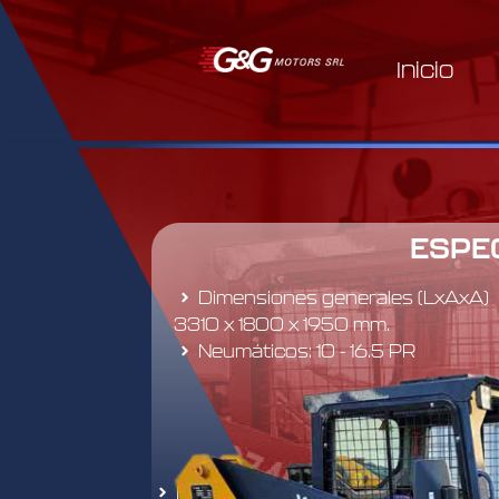
Inicio
ESPE
Dimensiones generales (LxAxA)
3310 x 1800 x 1950 mm.
Neumáticos: 10 - 16.5 PR
Fabricante: Xinchai