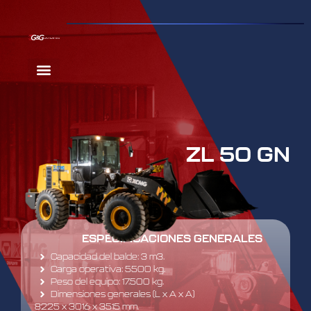
ZL 50 GN
ESPECIFICACIONES GENERALES
Capacidad del balde: 3 m3.
Carga operativa: 5500 kg.
Peso del equipo: 17.500 kg.
Dimensiones generales (L x A x A)
8225 x 3016 x 3515 mm.