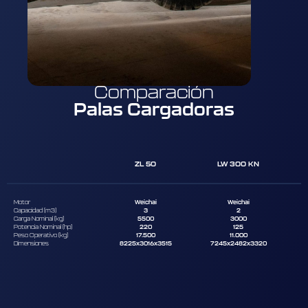
Comparación
Palas Cargadoras
ZL 50
LW 300 KN
Motor
Weichai
Weichai
Capacidad (m3)
3
2
Carga Nominal (kg)
5500
3000
Potencia Nominal (hp)
220
125
Peso Operativo (kg)
17.500
11.000
Dimensiones
8225x3016x3515
7245x2482x3320